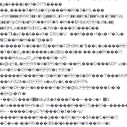
�g�k���|��Oʔ?3����
��_����9�\d�pl�����З�L���
ރ����dW3��+�)j���W_�Fr<��ʊ���Z���%d� ���Ą)
(��}�pD�a�ܺ���9 ���$bbXˈ�u9�u��}
��K)_w�t�i�ò$RGޔ�JW�^���\���5��
��T$�p)'��6��e9� ORU�U `�����+f�x�+"�Ju�
䱼D�����?@��B
�r����To�6��5]���FZJ:�"$��L�s����
�Y�6�{/ݮ��]����ಇ�z褏ήz��{�� ��:�q����
���tuxٿثOݽ����~c
�a@q�ۻ�Y8�4�3 I��=��,���O���5Df`u(�A��?
bm�v�C���z �?
���������<|)l��Y��6�BF���.7���hN
��߆S2&�oDF a�wȄy�L��q0T%
(��D�\�k�����0�@5L����Ei�/�
�||p�W�-
+��o2L���X֋�ϟ&ąt&�#���P��=~��U�+ ׊V
�na����N%�xĴ`m��l�����.7j���=����
< ~����O�gG?���O�3�5�>p/
����������g��>�8�+�$A��G��
�G�w�-�j�V���澪&�l�k����%��W~I�|