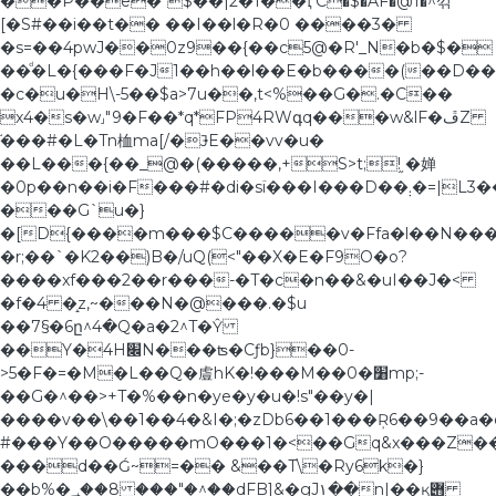
��P��e�"$��|2�1��ӶC�$�AF�@1�^꺾
[�S#��i��t�� ��I��l�R�0 ����3�
�s=��4pwJ��0z9��{��c5@�R'_N�b�$�
��ͩ�L�{���F�J1��h��l��E�b����(��D���
�c�u�H\-5��$a>7u��,t<%��G�.�C��
x4�s�w˼"9�F��*q*FP4RWգq���w&lF�ڦZ
֘���#�L�Tn桖ma[/�ɈE��vv�u�
��L���{��_@�(�����,+S>t;!֦ �婵
�0p��n��i�F���#�di�sï���I���D��܄�=|L3��+�3������!
���G`u�}
�[D{����m���$C�����v�Ffa�l��N���w
�r;��`�K2��)B�/uQ(<"��X�E�F9O�o?
����xf���2��r���-�T�c�n��&�uI��J�<
�f�4 �̝z,~���N�@���.�$u
��7§�6ը^4�Q�a�2^T�Ŷ
��Y�4H׌N���ʦ�Cƒb}��0-
>5�F�=�M�L��Q�䖒hK�!���M��0�׸mp;-
��G�^��>+T�%��n�ye�y� u�!s"��y�|
����v��\��1��4�&I�;�zDb6��1���Ŗ6��9��а
#���Y��O�����mO���1�<��Gq&x���Z��w׻%��S([��HH8�,���)�u6_VZ&
���d��Ǵ~=�� &��T\�Ry6k�}
��b%�؀��8 ���"�^��dFB]&�gJ۱��n|��ӄ݋