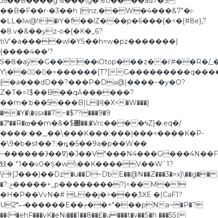
J5��B����ĝ%���\g�%U����ad7�S
��B�F��r-�3��h (nz;��W�4���&7"�i-
�LL�lw@!Ӏ�rY�f��lZ���p�6���{�^�{#8e},?
�8.v�&��yz-o�{�K�_6?
tiV'�a����wl�YS��h=w�pz�������|
{����4��'?
S�8�aȳ�G����iOtop���z��ȓ#��R�/_�[
Y\��ﯢ۫��ٍ=������[T?]
G���������q���
{�a���dD��?���P�Dɘ@|����~�y�O?
Z�T�=1$��B��qȂ������?
��m�:b��5���B|L鉰�X<�W���}
��Y�\�ssx��7~�$??���9�9
�J*��R�ϖ��m�&�$΂��;�Vrc����ϟZ}�.eq�/
����:��_,��\���K���;���)���=����K�P-
�\9�b�st��?;�ȵ�5��9a�p��W��
~������Ɉ��ߜ)�J��V"���N4���G���4N��F�_��C �$�,��dx��,6T:�JB2Qj�҄�(v��k8�X�cTJ~����
矨� "1��v0�Ș�w\��K����V��W`1?
\Ͱ[J���)��Dz �u��D~DbE��@N��Z���3�=x}\��g��
�?:ݗ�����+_p��������?)^��M�!
�H�P��VvN�# L��j�>���ǮXE �|CәF1?
U2*ސ������E��ݥ��+"���pNa~�P�?
��(�ehF���yK�eNi���1��8��£�u���t�v��S�h ���5S|