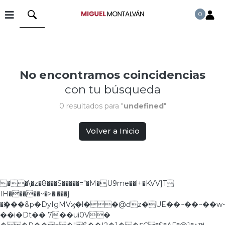
0
No encontramos coincidencias
con tu búsqueda
0 resultados para "
undefined
"
Volver a Inicio
��\�z�8���S�����="�M�U9me��l+�KVV]T
IH�����~�>�i���}
�Ӽ���&p�DyIgMVϗ�l��@ďz�UE��~��~��w
��i�Dt�� 7��ui0V�